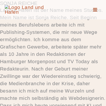
SONJA REICHE
Zum
Land & Hafen ist der Name meines Studios.
Inhalt
Mein Name ist Sonja Reiche. Seit Beginn
springen
meines Berufslebens arbeite ich mit
Publishing-Systemen, die mir neue Wege
ermöglichten. Ich komme aus dem
Grafischen Gewerbe, arbeitete später mehr
als 10 Jahre in den Redaktionen der
Hamburger Morgenpost und TV Today als
Redakteurin. Nach der Geburt meiner
Zwillinge war der Wiedereinstieg schwierig,
die Medienbranche in der Krise, daher
besann ich mich auf meine Wurzeln und
machte mich selbständig als Webdesignerin.
Dass ich mich heute vorwiegend mit KI und