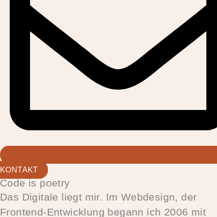
KONTAKT
Code is poetry
Das Digitale liegt mir. Im Webdesign, der
Frontend-Entwicklung begann ich 2006 mit